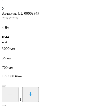
Артикул:
UL-00003949
☆☆☆☆☆
4 Вт
IP44
3000 мм
35 мм
700 мм
1783,00
₽
/шт.
Количество
товара
Гирлянда
1
ULD-