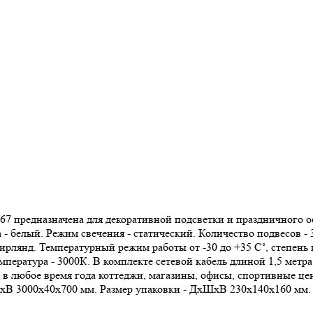
редназначена для декоративной подсветки и праздничного офо
а - белый. Режим свечения - статический. Количество подвесов -
гирлянд. Температурный режим работы от -30 до +35 С˚, степень
емпература - 3000К. В комплекте сетевой кабель длиной 1,5 метр
т в любое время года коттеджи, магазины, офисы, спортивные це
хВ 3000х40х700 мм. Размер упаковки - ДхШхВ 230х140х160 мм. О