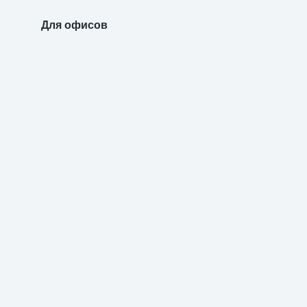
Для офисов
Для уч