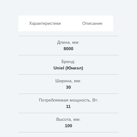
8M/
С08
IP44
свет
Характеристики
Описание
теплый
белый
Длина, мм:
8000
Бренд:
Uniel (Юниэл)
Ширина, мм:
30
Потребляемая мощность, Вт:
11
Высота, мм:
100