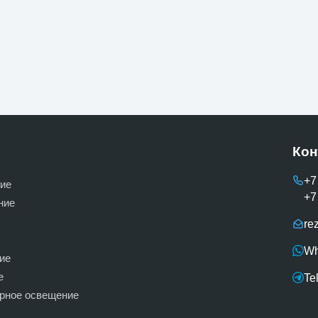
Кон
+7
ие
+7
ние
re
Wh
ие
е
Te
ерное освещение