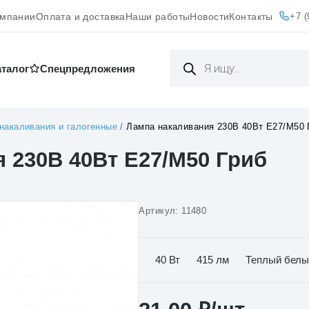
+7 (
омпании
Оплата и доставка
Наши работы
Новости
Контакты
Поиск
товаров
аталог
Cпецпредложения
накаливания и галогенные
/
Лампа накаливания 230В 40Вт Е27/М50 
 230В 40Вт Е27/М50 Гриб
Артикул:
11480
40 Вт
415 лм
Теплый бел