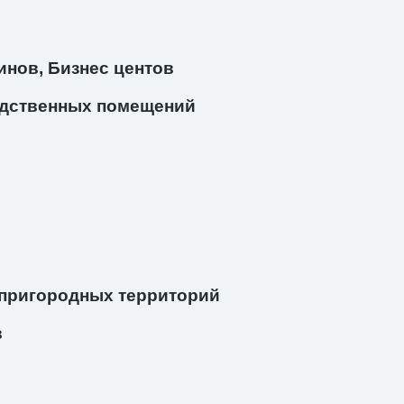
инов, Бизнес центов
дственных помещений
 пригородных территорий
в