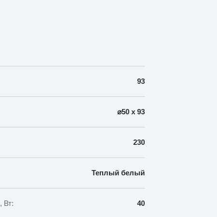
93
⌀50 х 93
230
Теплый белый
 Вт:
40