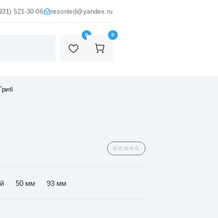
931) 521-30-06
rezonled@yandex.ru
0
0
Гриб
☆☆☆☆☆
ый
50 мм
93 мм