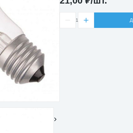
21,00
₽
/шт.
1
Д
Количество
товара
Лампа
накаливания
230В
40Вт
Е27/
М50
Гриб