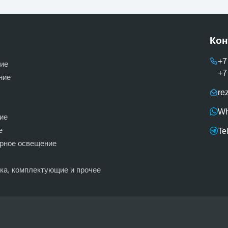
Кон
+7
ие
+7
ние
re
Wh
ие
е
Te
ерное освещение
вка, комплектующие и прочее