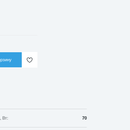
орзину
 Вт:
70