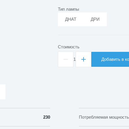
Тип лампы
ДНАТ
ДРИ
Стоимость
1
Добавить в к
Количество
товара
Светильник
ГСП/
ЖСП
47
230
Потребляемая мощность,