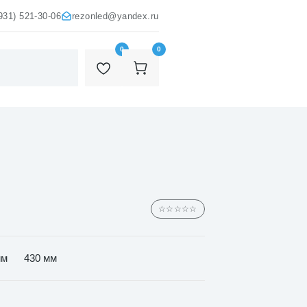
931) 521-30-06
rezonled@yandex.ru
0
0
☆☆☆☆☆
мм
430 мм