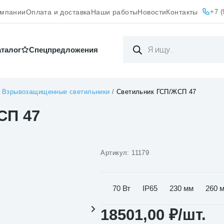
+7 (
омпании
Оплата и доставка
Наши работы
Новости
Контакты
Поиск
товаров
аталог
Cпецпредложения
/
Взрывозащищенные светильники
/
Светильник ГСП/ЖСП 47
СП 47
Артикул:
11179
70 Вт
IP65
230 мм
260 
18501,00
₽
/шт.