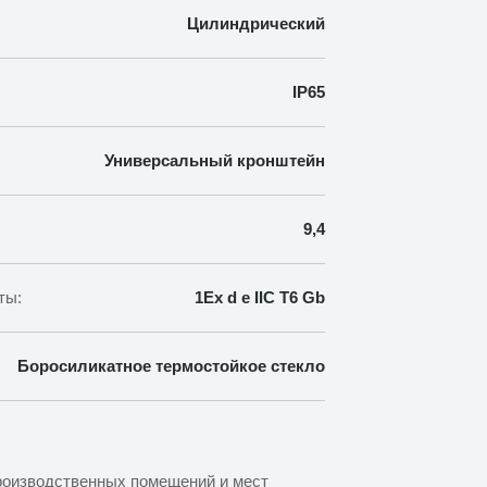
Цилиндрический
IP65
Универсальный кронштейн
9,4
ты:
1Ex d e IIC T6 Gb
Боросиликатное термостойкое стекло
роизводственных помещений и мест