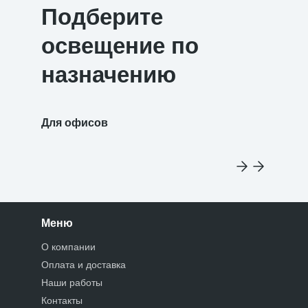
Подберите
освещение по
назначению
Для офисов
Для уч
Меню
О компании
Оплата и доставка
Наши работы
Контакты